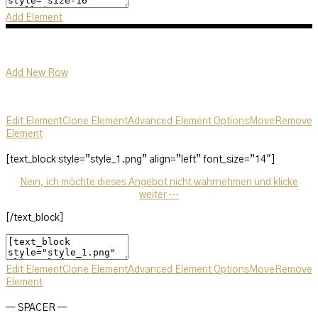
Add Element
Add New Row
Edit Element
Clone Element
Advanced Element Options
Move
Remove
Element
[text_block style=”style_1.png” align=”left” font_size=”14″]
Nein, ich möchte dieses Angebot nicht wahrnehmen und klicke
weiter …
[/text_block]
Edit Element
Clone Element
Advanced Element Options
Move
Remove
Element
— SPACER —