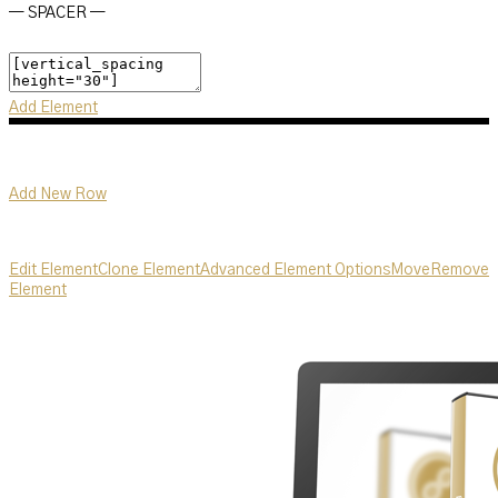
— SPACER —
Add Element
Add New Row
Edit Element
Clone Element
Advanced Element Options
Move
Remove
Element