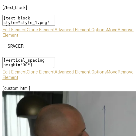
[/text_block]
Edit Element
Clone Element
Advanced Element Options
Move
Remove
Element
— SPACER —
Edit Element
Clone Element
Advanced Element Options
Move
Remove
Element
[custom_html]