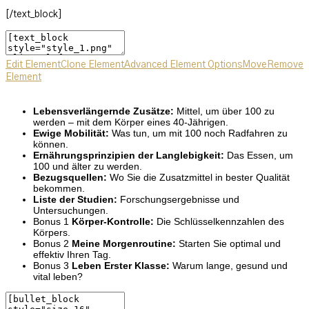
[/text_block]
Edit Element
Clone Element
Advanced Element Options
Move
Remove
Element
Lebensverlängernde Zusätze:
Mittel, um über 100 zu
werden – mit dem Körper eines 40-Jährigen.
Ewige Mobilität:
Was tun, um mit 100 noch Radfahren zu
können.
Ernährungsprinzipien der Langlebigkeit:
Das Essen, um
100 und älter zu werden.
Bezugsquellen:
Wo Sie die Zusatzmittel in bester Qualität
bekommen.
Liste der Studien:
Forschungsergebnisse und
Untersuchungen.
Bonus 1
Körper-Kontrolle:
Die Schlüsselkennzahlen des
Körpers.
Bonus 2
Meine Morgenroutine:
Starten Sie optimal und
effektiv Ihren Tag.
Bonus 3
Leben Erster Klasse:
Warum lange, gesund und
vital leben?