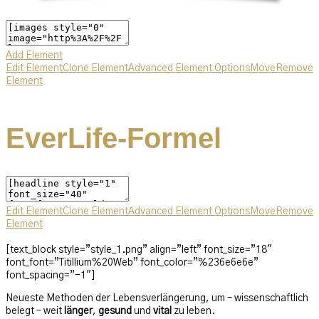
Add Element
Edit Element
Clone Element
Advanced Element Options
Move
Remove
Element
EverLife-Formel
Edit Element
Clone Element
Advanced Element Options
Move
Remove
Element
[text_block style=”style_1.png” align=”left” font_size=”18″
font_font=”Titillium%20Web” font_color=”%236e6e6e”
font_spacing=”-1″]
Neueste Methoden der Lebensverlängerung, um – wissenschaftlich
belegt – weit
länger
,
gesund
und
vital
zu leben.