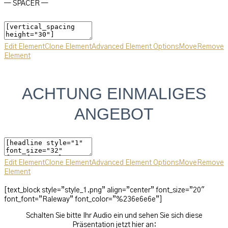
— SPACER —
Edit Element
Clone Element
Advanced Element Options
Move
Remove
Element
ACHTUNG EINMALIGES
ANGEBOT
Edit Element
Clone Element
Advanced Element Options
Move
Remove
Element
[text_block style=”style_1.png” align=”center” font_size=”20″
font_font=”Raleway” font_color=”%236e6e6e”]
Schalten Sie bitte Ihr Audio ein und sehen Sie sich diese
Präsentation jetzt hier an: