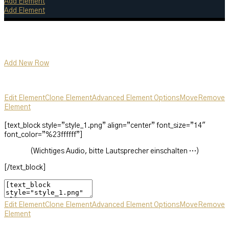
Add Element
Add Element
Add New Row
Edit Element
Clone Element
Advanced Element Options
Move
Remove
Element
[text_block style=”style_1.png” align=”center” font_size=”14″
font_color=”%23ffffff”]
(Wichtiges Audio, bitte Lautsprecher einschalten …)
[/text_block]
Edit Element
Clone Element
Advanced Element Options
Move
Remove
Element