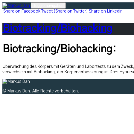
Skip
Toggle navigation
to
Share
on Facebook
Tweet
(Share on Twitter)
Share
on Linkedin
content
Biotracking/Biohacking
Biotracking/Biohacking:
Überwachung des Körpers mit Geräten und Labortests zu dem Zweck, 
verwechseln mit Biohacking, der Körperverbesserung im Do-it-yours
© Markus Dan. Alle Rechte vorbehalten.