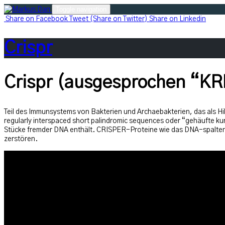
Skip
Toggle navigation
to
Share
on Facebook
Tweet
(Share on Twitter)
Share
on Linkedin
content
Crispr
Crispr (ausgesprochen “KR
Teil des Immunsystems von Bakterien und Archaebakterien, das als H
regularly interspaced short palindromic sequences oder “gehäufte k
Stücke fremder DNA enthält. CRISPER-Proteine wie das DNA-spaltend
zerstören.