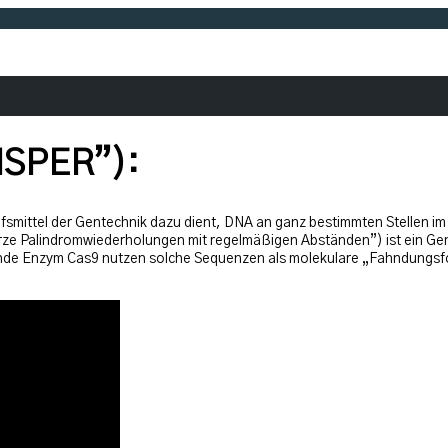
ISPER”):
ilfsmittel der Gentechnik dazu dient, DNA an ganz bestimmten Stellen 
urze Palindromwiederholungen mit regelmäßigen Abständen”) ist ein Ge
e Enzym Cas9 nutzen solche Sequenzen als molekulare „Fahndungsfoto