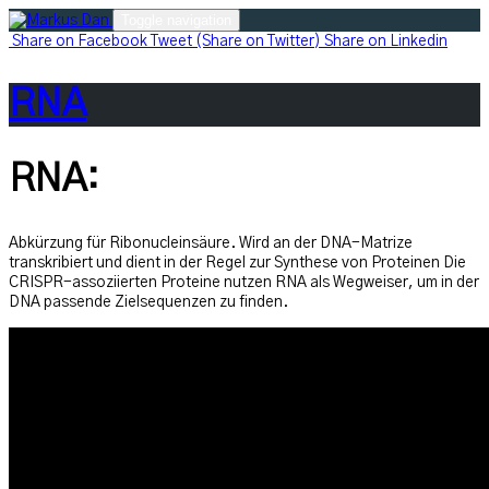
Skip
Toggle navigation
to
Share
on Facebook
Tweet
(Share on Twitter)
Share
on Linkedin
content
RNA
RNA:
Abkürzung für Ribonucleinsäure. Wird an der DNA-Matrize
transkribiert und dient in der Regel zur Synthese von Proteinen Die
CRISPR-assoziierten Proteine nutzen RNA als Wegweiser, um in der
DNA passende Zielsequenzen zu finden.