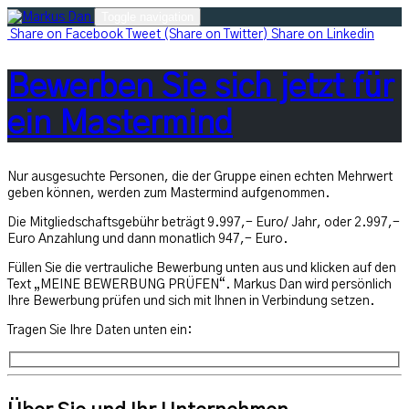
Skip
Toggle navigation
to
Share
on Facebook
Tweet
(Share on Twitter)
Share
on Linkedin
content
Bewerben Sie sich jetzt für
ein Mastermind
Nur ausgesuchte Personen, die der Gruppe einen echten Mehrwert
geben können, werden zum Mastermind aufgenommen.
Die Mitgliedschaftsgebühr beträgt 9.997,- Euro/ Jahr, oder 2.997,-
Euro Anzahlung und dann monatlich 947,- Euro.
Füllen Sie die vertrauliche Bewerbung unten aus und klicken auf den
Text „MEINE BEWERBUNG PRÜFEN“. Markus Dan wird persönlich
Ihre Bewerbung prüfen und sich mit Ihnen in Verbindung setzen.
Tragen Sie Ihre Daten unten ein: