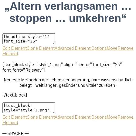
„Altern verlangsamen …
stoppen … umkehren“
Edit Element
Clone Element
Advanced Element Options
Move
Remove
Element
[text_block style=”style_1.png” align=”center” font_size=”25″
font_font=”Raleway”]
Neueste Methoden der Lebensverlängerung, um – wissenschaftlich
belegt – weit länger, gesünder und vitaler zu leben.
[/text_block]
Edit Element
Clone Element
Advanced Element Options
Move
Remove
Element
— SPACER —