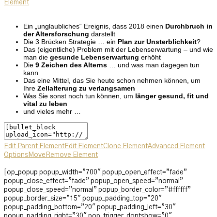
Element
Ein „unglaubliches“ Ereignis, dass 2018 einen
Durchbruch in
der Altersforschung
darstellt
Die 3 Brücken Strategie … ein
Plan zur Unsterblichkeit
?
Das (eigentliche) Problem mit der Lebenserwartung – und wie
man die
gesunde Lebenserwartung
erhöht
Die
9 Zeichen des Alterns
… und was man dagegen tun
kann
Das eine Mittel, das Sie heute schon nehmen können, um
Ihre
Zellalterung zu verlangsamen
Was Sie sonst noch tun können, um
länger gesund, fit und
vital zu leben
und vieles mehr …
Edit Parent Element
Edit Element
Clone Element
Advanced Element
Options
Move
Remove Element
[op_popup popup_width=”700″ popup_open_effect=”fade”
popup_close_effect=”fade” popup_open_speed=”normal”
popup_close_speed=”normal” popup_border_color=”#ffffff”
popup_border_size=”15″ popup_padding_top=”20″
popup_padding_bottom=”20″ popup_padding_left=”30″
popup_padding_right=”30″ pop_trigger_dontshow=”0″