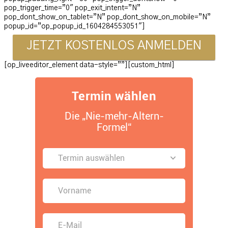
pop_trigger_time=”0″ pop_exit_intent=”N”
pop_dont_show_on_tablet=”N” pop_dont_show_on_mobile=”N”
popup_id=”op_popup_id_1604284553051″]
JETZT KOSTENLOS ANMELDEN
[op_liveeditor_element data-style=””][custom_html]