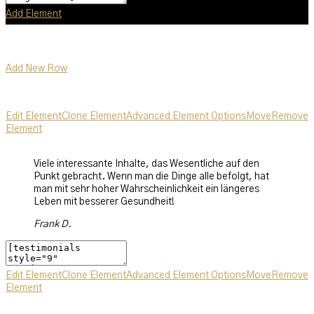
Add Element
Add New Row
Edit Element
Clone Element
Advanced Element Options
Move
Remove
Element
Viele interessante Inhalte, das Wesentliche auf den
Punkt gebracht. Wenn man die Dinge alle befolgt, hat
man mit sehr hoher Wahrscheinlichkeit ein längeres
Leben mit besserer Gesundheit!
Frank D.
Edit Element
Clone Element
Advanced Element Options
Move
Remove
Element