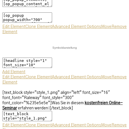
Edit Element
Clone Element
Advanced Element Options
Move
Remove
Element
Symboldarstellung
Add Element
Edit Element
Clone Element
Advanced Element Options
Move
Remove
Element
[text_block style=”style_1.png” align=”left” font_size=”16″
font_font=”Raleway” font_style=”300″
font_color=”%235e5e5e”]Was Sie in diesem
kostenfreien Online-
Seminar
erfahren werden:[/text_block]
Edit Element
Clone Element
Advanced Element Options
Move
Remove