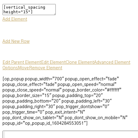
Add Element
Add New Row
Edit Parent Element
Edit Element
Clone Element
Advanced Element
Options
Move
Remove Element
[op_popup popup_width=”700″ popup_open_effect=”fade”
popup_close_effect=”fade” popup_open_speed=”normal”
popup_close_speed=”normal” popup_border_color=”#ffffff”
popup_border_size=”15″ popup_padding_top=”20″
popup_padding_bottom=”20″ popup_padding_left=”30″
popup_padding_right=”30″ pop_trigger_dontshow=”0″
pop_trigger_time=”0″ pop_exit_intent=”N”
pop_dont_show_on_tablet=”N” pop_dont_show_on_mobile=”N”
popup_id=”op_popup_id_1604284553051″]