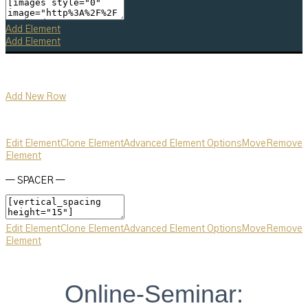
Add Element
Add Element
Add New Row
Edit Element
Clone Element
Advanced Element Options
Move
Remove
Element
— SPACER —
Edit Element
Clone Element
Advanced Element Options
Move
Remove
Element
Online-Seminar: