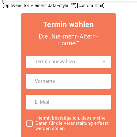
[op_liveeditor_element data-style=””][custom_html]